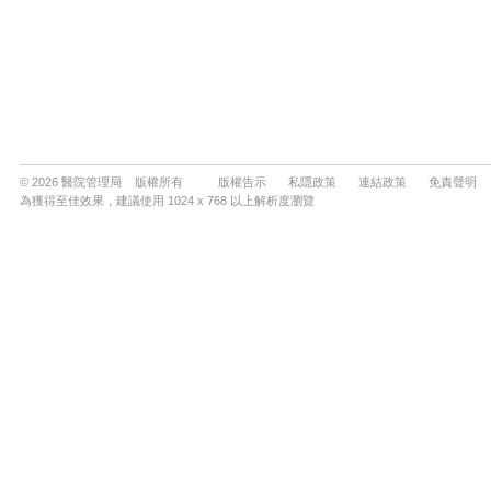
© 2026 醫院管理局 版權所有
版權告示
私隱政策
連結政策
免責聲明
為獲得至佳效果，建議使用 1024 x 768 以上解析度瀏覽