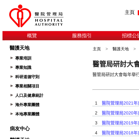
主頁
概覽
服務指引
招標公
醫護天地
主頁
>
醫護天地
>
專業培訓
專業知識
科研道德守則
專業相關項目
人口及健康統計
海外專業團體
本地專業團體
病友中心