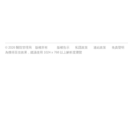
© 2026 醫院管理局 版權所有
版權告示
私隱政策
連結政策
免責聲明
為獲得至佳效果，建議使用 1024 x 768 以上解析度瀏覽