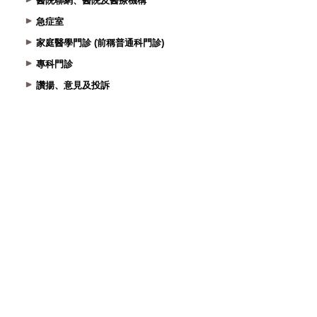
醫院聯網、醫院及醫療機構
急症室
家庭醫學門診 (前稱普通科門診)
專科門診
讚揚、意見及投訴