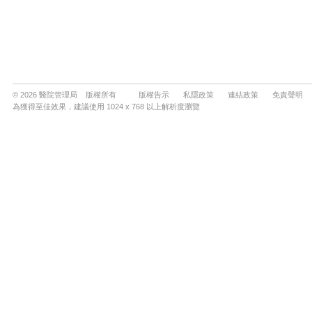
© 2026 醫院管理局 版權所有
版權告示
私隱政策
連結政策
免責聲明
為獲得至佳效果，建議使用 1024 x 768 以上解析度瀏覽