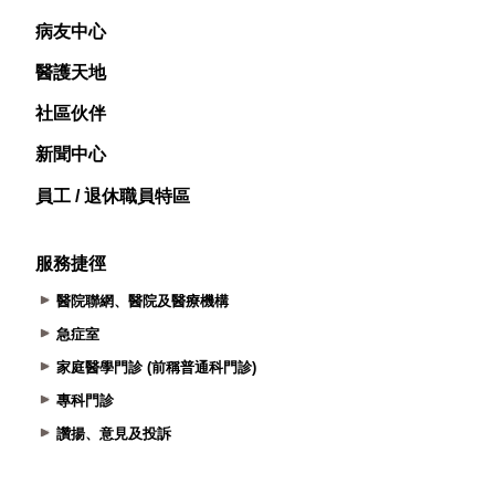
病友中心
醫護天地
社區伙伴
新聞中心
員工 / 退休職員特區
服務捷徑
醫院聯網、醫院及醫療機構
急症室
家庭醫學門診 (前稱普通科門診)
專科門診
讚揚、意見及投訴