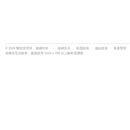
© 2026 醫院管理局 版權所有
版權告示
私隱政策
連結政策
免責聲明
為獲得至佳效果，建議使用 1024 x 768 以上解析度瀏覽