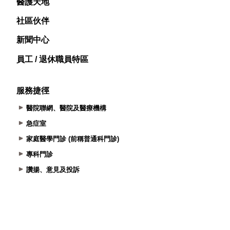
醫護天地
社區伙伴
新聞中心
員工 / 退休職員特區
服務捷徑
醫院聯網、醫院及醫療機構
急症室
家庭醫學門診 (前稱普通科門診)
專科門診
讚揚、意見及投訴