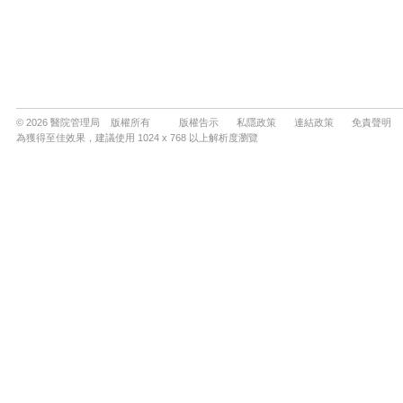
© 2026 醫院管理局 版權所有
版權告示
私隱政策
連結政策
免責聲明
為獲得至佳效果，建議使用 1024 x 768 以上解析度瀏覽