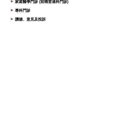
家庭醫學門診 (前稱普通科門診)
專科門診
讚揚、意見及投訴