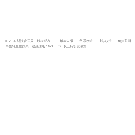
© 2026 醫院管理局 版權所有
版權告示
私隱政策
連結政策
免責聲明
為獲得至佳效果，建議使用 1024 x 768 以上解析度瀏覽