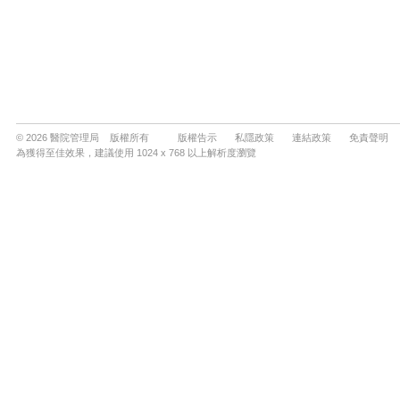
© 2026 醫院管理局 版權所有
版權告示
私隱政策
連結政策
免責聲明
為獲得至佳效果，建議使用 1024 x 768 以上解析度瀏覽