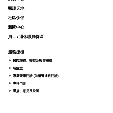
醫護天地
社區伙伴
新聞中心
員工 / 退休職員特區
服務捷徑
醫院聯網、醫院及醫療機構
急症室
家庭醫學門診 (前稱普通科門診)
專科門診
讚揚、意見及投訴