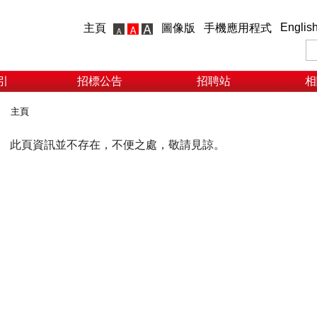
Englis
主頁
圖像版
手機應用程式
引
招標公告
招聘站
相
主頁