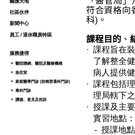
醫護天地
社區伙伴
新聞中心
員工 / 退休職員特區
服務捷徑
醫院聯網、醫院及醫療機構
急症室
家庭醫學門診 (前稱普通科門診)
專科門診
讚揚、意見及投訴