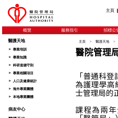
主頁
概覽
服務指引
招標公
醫護天地
主頁
>
醫護天地
>
專業培訓
專業知識
科研道德守則
專業相關項目
人口及健康統計
海外專業團體
本地專業團體
病友中心