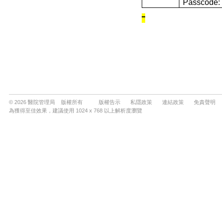
© 2026 醫院管理局 版權所有
版權告示
私隱政策
連結政策
免責聲明
為獲得至佳效果，建議使用 1024 x 768 以上解析度瀏覽