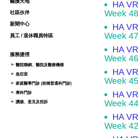
醫護天地
社區伙伴
新聞中心
員工 / 退休職員特區
服務捷徑
醫院聯網、醫院及醫療機構
急症室
家庭醫學門診 (前稱普通科門診)
專科門診
讚揚、意見及投訴