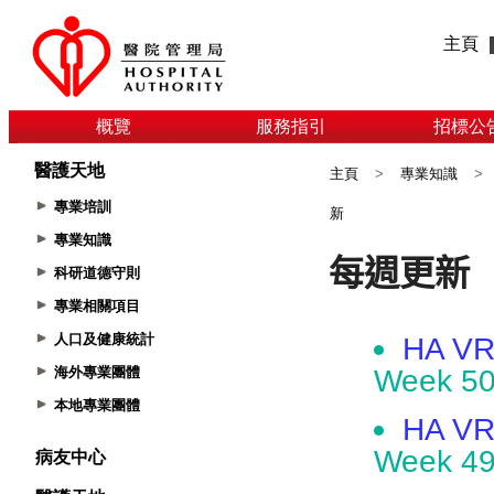
主頁
概覽
服務指引
招標公
醫護天地
主頁
>
專業知識
>
專業培訓
新
專業知識
科研道德守則
專業相關項目
人口及健康統計
海外專業團體
本地專業團體
病友中心