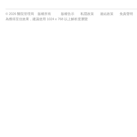
© 2026 醫院管理局 版權所有
版權告示
私隱政策
連結政策
免責聲明
為獲得至佳效果，建議使用 1024 x 768 以上解析度瀏覽