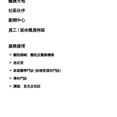
醫護天地
社區伙伴
新聞中心
員工 / 退休職員特區
服務捷徑
醫院聯網、醫院及醫療機構
急症室
家庭醫學門診 (前稱普通科門診)
專科門診
讚揚、意見及投訴