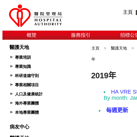
主頁
概覽
服務指引
招標公
醫護天地
主頁
>
醫護天地
>
專業培訓
年
專業知識
科研道德守則
專業相關項目
人口及健康統計
海外專業團體
本地專業團體
病友中心