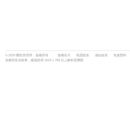
© 2026 醫院管理局 版權所有
版權告示
私隱政策
連結政策
免責聲明
為獲得至佳效果，建議使用 1024 x 768 以上解析度瀏覽