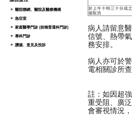
醫院聯網、醫院及醫療機構
急症室
家庭醫學門診 (前稱普通科門診)
專科門診
讚揚、意見及投訴