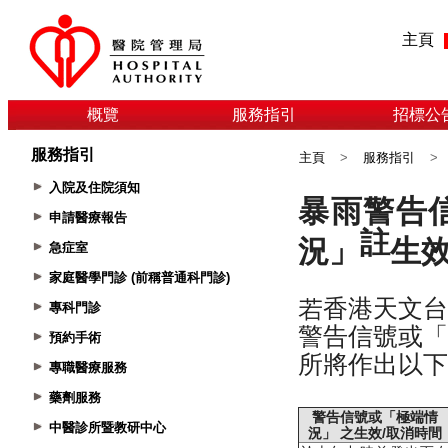
主頁
概覽
服務指引
招標公
服務指引
主頁
>
服務指引
>
入院及住院須知
申請醫療報告
急症室
家庭醫學門診 (前稱普通科門診)
專科門診
預約手術
專職醫療服務
藥劑服務
中醫診所暨教研中心