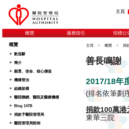
主頁
概覽
服務指引
招標公
概覽
主頁
>
概覽
>
捐
歡迎辭
簡介
願景、使命、核心價值
機構管治
組織架構
醫院聯網、醫院及醫療機構
Blog 147B
捐款予醫院管理局
醫院管理局附例