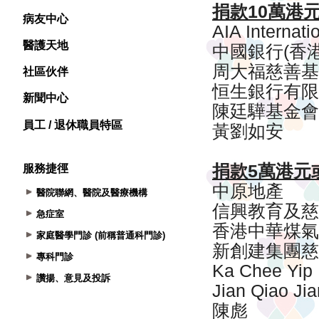
病友中心
醫護天地
社區伙伴
新聞中心
員工 / 退休職員特區
服務捷徑
醫院聯網、醫院及醫療機構
急症室
家庭醫學門診 (前稱普通科門診)
專科門診
讚揚、意見及投訴