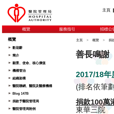
主頁
概覽
服務指引
招標公
概覽
主頁
>
概覽
>
捐
歡迎辭
簡介
願景、使命、核心價值
機構管治
組織架構
醫院聯網、醫院及醫療機構
Blog 147B
捐款予醫院管理局
醫院管理局附例