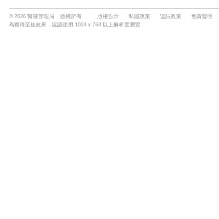
© 2026 醫院管理局 版權所有
版權告示
私隱政策
連結政策
免責聲明
為獲得至佳效果，建議使用 1024 x 768 以上解析度瀏覽