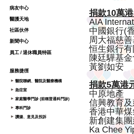
病友中心
醫護天地
社區伙伴
新聞中心
員工 / 退休職員特區
服務捷徑
醫院聯網、醫院及醫療機構
急症室
家庭醫學門診 (前稱普通科門診)
專科門診
讚揚、意見及投訴