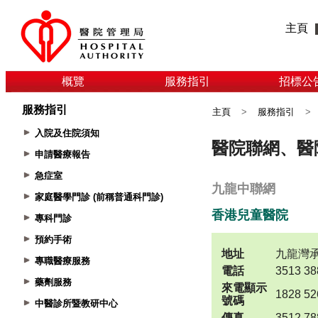
主頁
概覽
服務指引
招標公
服務指引
主頁
>
服務指引
>
入院及住院須知
申請醫療報告
急症室
家庭醫學門診 (前稱普通科門診)
專科門診
預約手術
專職醫療服務
藥劑服務
中醫診所暨教研中心