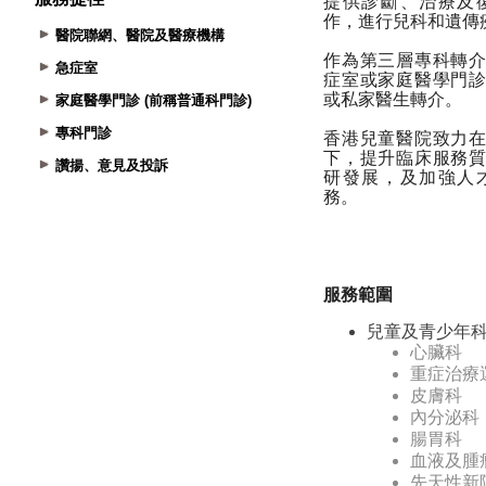
醫院聯網、醫院及醫療機構
急症室
家庭醫學門診 (前稱普通科門診)
專科門診
讚揚、意見及投訴