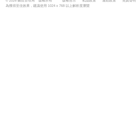
© 2026 醫院管理局 版權所有
版權告示
私隱政策
連結政策
免責聲明
為獲得至佳效果，建議使用 1024 x 768 以上解析度瀏覽