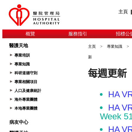
主頁
概覽
服務指引
招標公
醫護天地
主頁
>
專業知識
>
專業培訓
新
專業知識
科研道德守則
專業相關項目
人口及健康統計
海外專業團體
本地專業團體
病友中心