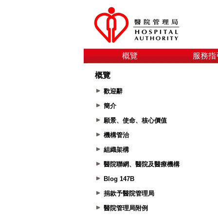
概覽
服務指
概覽
歡迎辭
簡介
願景、使命、核心價值
機構管治
組織架構
醫院聯網、醫院及醫療機構
Blog 147B
捐款予醫院管理局
醫院管理局附例