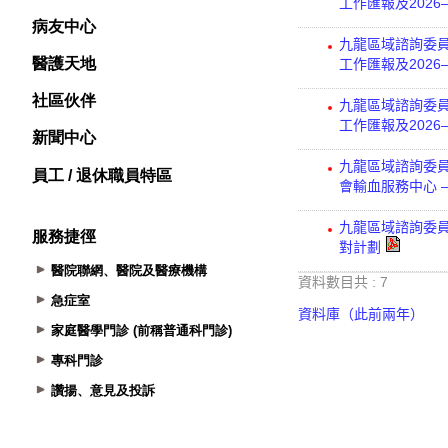
病友中心
醫護天地
社區伙伴
新聞中心
員工 / 退休職員特區
服務捷徑
醫院聯網、醫院及醫療機構
急症室
家庭醫學門診 (前稱普通科門診)
專科門診
讚揚、意見及投訴