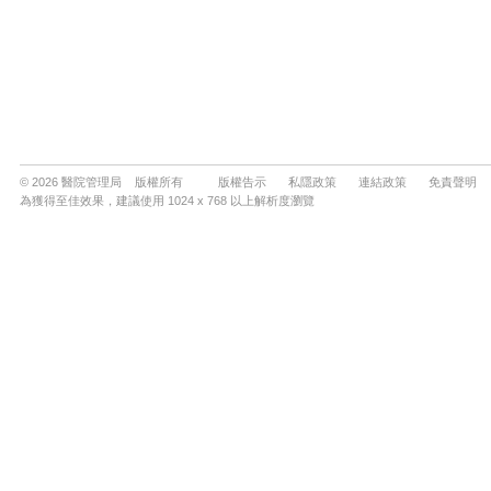
© 2026 醫院管理局 版權所有
版權告示
私隱政策
連結政策
免責聲明
為獲得至佳效果，建議使用 1024 x 768 以上解析度瀏覽