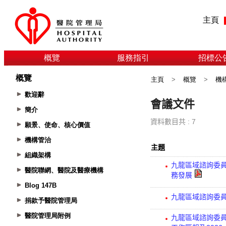
主頁
概覽
服務指引
招標公
概覽
主頁
>
概覽
>
機
歡迎辭
簡介
願景、使命、核心價值
機構管治
組織架構
醫院聯網、醫院及醫療機構
Blog 147B
捐款予醫院管理局
醫院管理局附例