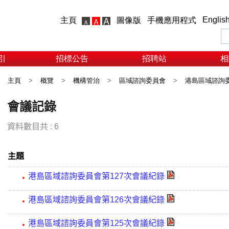
Englis
主頁
圖像版
手機應用程式
引
招標公告
招聘站
相
主頁
>
概覽
>
機構管治
>
區域諮詢委員會
>
港島區域諮詢