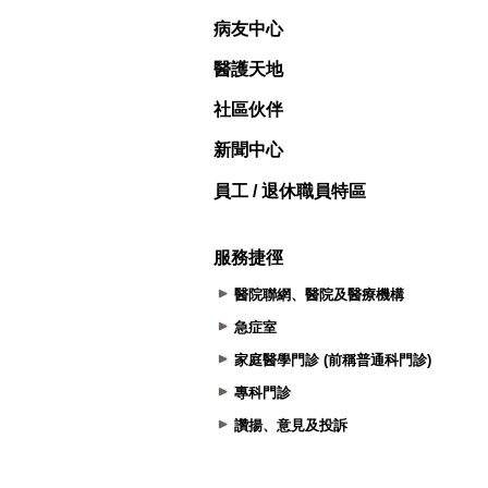
病友中心
醫護天地
社區伙伴
新聞中心
員工 / 退休職員特區
服務捷徑
醫院聯網、醫院及醫療機構
急症室
家庭醫學門診 (前稱普通科門診)
專科門診
讚揚、意見及投訴