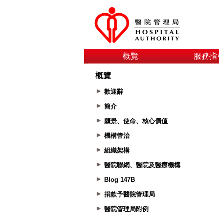
概覽
服務指
概覽
歡迎辭
簡介
願景、使命、核心價值
機構管治
組織架構
醫院聯網、醫院及醫療機構
Blog 147B
捐款予醫院管理局
醫院管理局附例