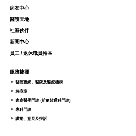
病友中心
醫護天地
社區伙伴
新聞中心
員工 / 退休職員特區
服務捷徑
醫院聯網、醫院及醫療機構
急症室
家庭醫學門診 (前稱普通科門診)
專科門診
讚揚、意見及投訴