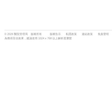
© 2026 醫院管理局 版權所有
版權告示
私隱政策
連結政策
免責聲明
為獲得至佳效果，建議使用 1024 x 768 以上解析度瀏覽