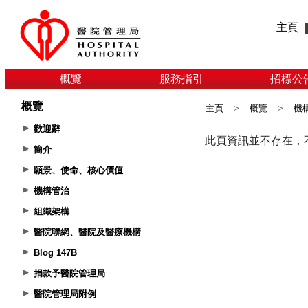
主頁
概覽
服務指引
招標公
概覽
主頁
>
概覽
>
機
歡迎辭
簡介
願景、使命、核心價值
機構管治
組織架構
醫院聯網、醫院及醫療機構
Blog 147B
捐款予醫院管理局
醫院管理局附例