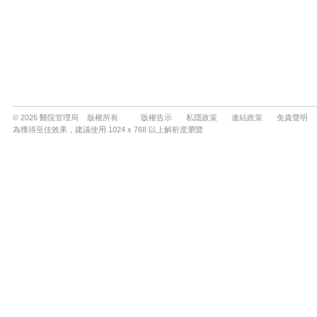
© 2026 醫院管理局 版權所有
版權告示
私隱政策
連結政策
免責聲明
為獲得至佳效果，建議使用 1024 x 768 以上解析度瀏覽