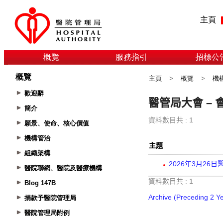
主頁
概覽
服務指引
招標公
概覽
主頁
>
概覽
>
機
歡迎辭
簡介
願景、使命、核心價值
機構管治
組織架構
醫院聯網、醫院及醫療機構
Blog 147B
捐款予醫院管理局
醫院管理局附例