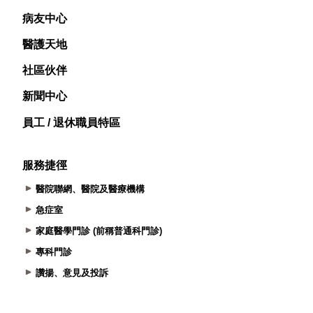
病友中心
醫護天地
社區伙伴
新聞中心
員工 / 退休職員特區
服務捷徑
醫院聯網、醫院及醫療機構
急症室
家庭醫學門診 (前稱普通科門診)
專科門診
讚揚、意見及投訴