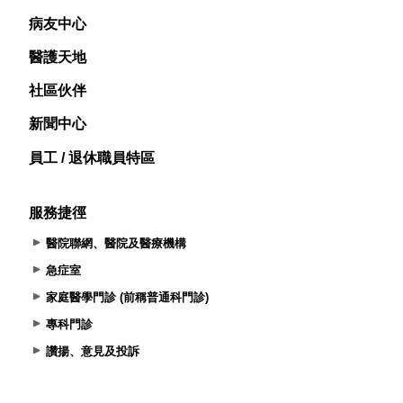
病友中心
醫護天地
社區伙伴
新聞中心
員工 / 退休職員特區
服務捷徑
醫院聯網、醫院及醫療機構
急症室
家庭醫學門診 (前稱普通科門診)
專科門診
讚揚、意見及投訴