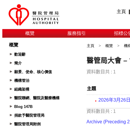
主頁
概覽
服務指引
招標公
概覽
主頁
>
概覽
>
機
歡迎辭
簡介
願景、使命、核心價值
機構管治
組織架構
醫院聯網、醫院及醫療機構
Blog 147B
捐款予醫院管理局
醫院管理局附例