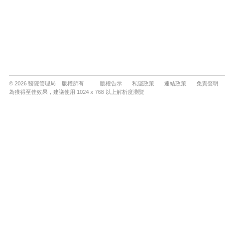
© 2026 醫院管理局 版權所有
版權告示
私隱政策
連結政策
免責聲明
為獲得至佳效果，建議使用 1024 x 768 以上解析度瀏覽