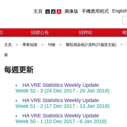
Englis
主頁
圖像版
手機應用程式
引
招標公告
招聘站
相
主頁
>
專業知識
>
刊物
>
醫院感染統計資料(只備英文版)
>
新