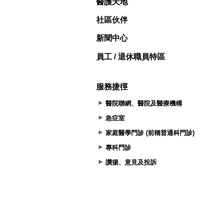
醫護天地
社區伙伴
新聞中心
員工 / 退休職員特區
服務捷徑
醫院聯網、醫院及醫療機構
急症室
家庭醫學門診 (前稱普通科門診)
專科門診
讚揚、意見及投訴