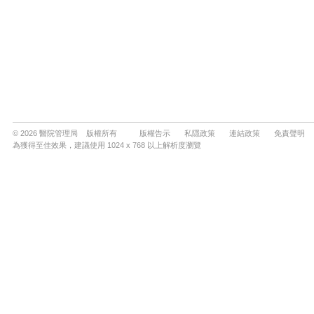
© 2026 醫院管理局 版權所有
版權告示
私隱政策
連結政策
免責聲明
為獲得至佳效果，建議使用 1024 x 768 以上解析度瀏覽