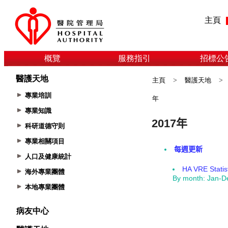
主頁
概覽
服務指引
招標公
醫護天地
主頁
>
醫護天地
>
專業培訓
年
專業知識
科研道德守則
專業相關項目
人口及健康統計
海外專業團體
本地專業團體
病友中心