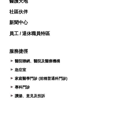
醫護天地
社區伙伴
新聞中心
員工 / 退休職員特區
服務捷徑
醫院聯網、醫院及醫療機構
急症室
家庭醫學門診 (前稱普通科門診)
專科門診
讚揚、意見及投訴