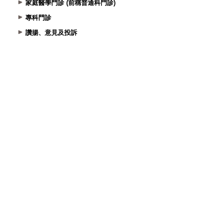
家庭醫學門診 (前稱普通科門診)
專科門診
讚揚、意見及投訴