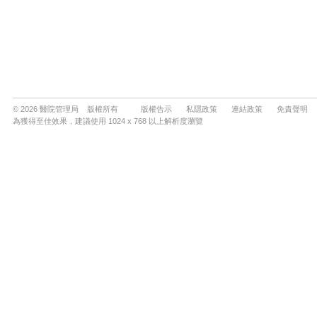
© 2026 醫院管理局 版權所有
版權告示
私隱政策
連結政策
免責聲明
為獲得至佳效果，建議使用 1024 x 768 以上解析度瀏覽