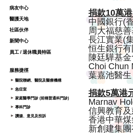
病友中心
醫護天地
社區伙伴
新聞中心
員工 / 退休職員特區
服務捷徑
醫院聯網、醫院及醫療機構
急症室
家庭醫學門診 (前稱普通科門診)
專科門診
讚揚、意見及投訴