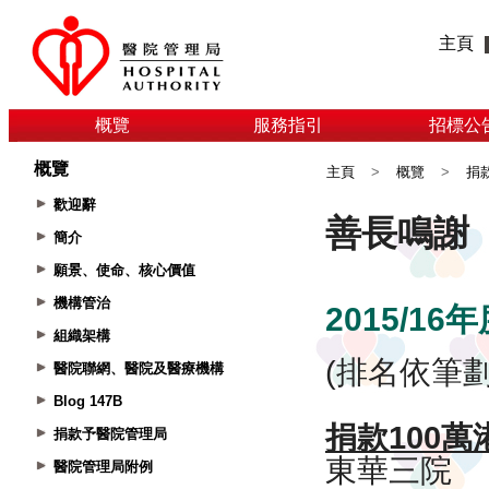
主頁
概覽
服務指引
招標公
概覽
主頁
>
概覽
>
捐
歡迎辭
簡介
願景、使命、核心價值
機構管治
組織架構
醫院聯網、醫院及醫療機構
Blog 147B
捐款予醫院管理局
醫院管理局附例