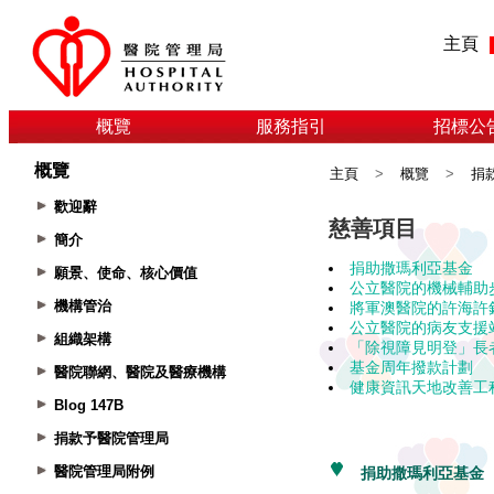
主頁
概覽
服務指引
招標公
概覽
主頁
>
概覽
>
捐
歡迎辭
簡介
願景、使命、核心價值
機構管治
組織架構
醫院聯網、醫院及醫療機構
Blog 147B
捐款予醫院管理局
醫院管理局附例