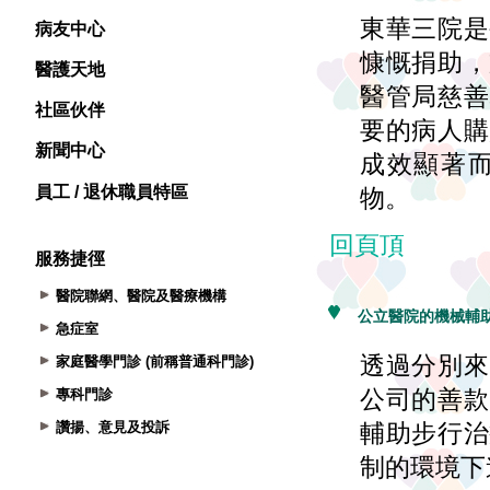
病友中心
醫護天地
社區伙伴
新聞中心
員工 / 退休職員特區
服務捷徑
醫院聯網、醫院及醫療機構
急症室
家庭醫學門診 (前稱普通科門診)
專科門診
讚揚、意見及投訴