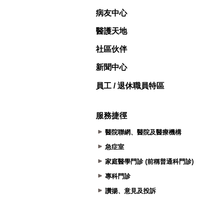
病友中心
醫護天地
社區伙伴
新聞中心
員工 / 退休職員特區
服務捷徑
醫院聯網、醫院及醫療機構
急症室
家庭醫學門診 (前稱普通科門診)
專科門診
讚揚、意見及投訴