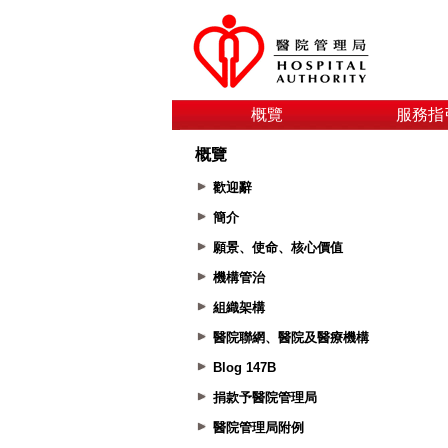
概覽
服務指
概覽
歡迎辭
簡介
願景、使命、核心價值
機構管治
組織架構
醫院聯網、醫院及醫療機構
Blog 147B
捐款予醫院管理局
醫院管理局附例