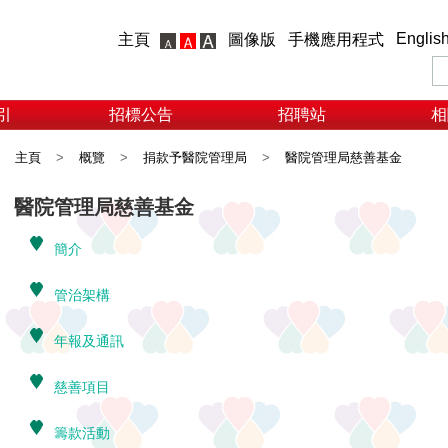
Englis
主頁
圖像版
手機應用程式
引
招標公告
招聘站
相
主頁
>
概覽
>
捐款予醫院管理局
>
醫院管理局慈善基金