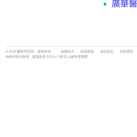
© 2026 醫院管理局 版權所有
版權告示
私隱政策
連結政策
免責聲明
為獲得至佳效果，建議使用 1024 x 768 以上解析度瀏覽