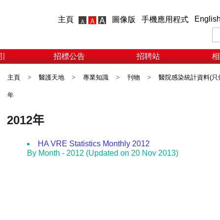
Englis
主頁
圖像版
手機應用程式
引
招標公告
招聘站
相
主頁
>
醫護天地
>
專業知識
>
刊物
>
醫院感染統計資料(只
年