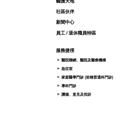
醫護天地
社區伙伴
新聞中心
員工 / 退休職員特區
服務捷徑
醫院聯網、醫院及醫療機構
急症室
家庭醫學門診 (前稱普通科門診)
專科門診
讚揚、意見及投訴