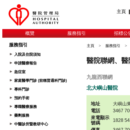
主頁
概覽
服務指引
招標公
服務指引
主頁
>
服務指引
>
入院及住院須知
申請醫療報告
急症室
家庭醫學門診 (前稱普通科門診)
專科門診
預約手術
專職醫療服務
藥劑服務
中醫診所暨教研中心