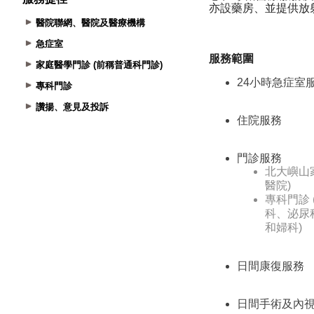
醫院聯網、醫院及醫療機構
急症室
家庭醫學門診 (前稱普通科門診)
專科門診
讚揚、意見及投訴