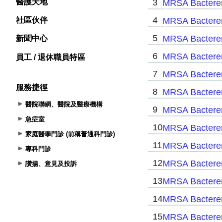
醫護天地
社區伙伴
新聞中心
員工 / 退休職員特區
服務捷徑
醫院聯網、醫院及醫療機構
急症室
家庭醫學門診 (前稱普通科門診)
專科門診
讚揚、意見及投訴