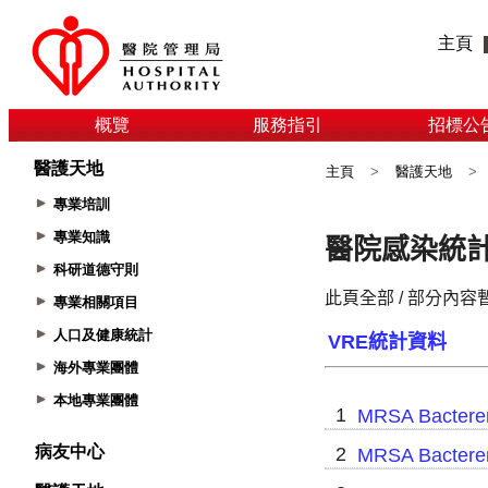
主頁
概覽
服務指引
招標公
醫護天地
主頁
>
醫護天地
>
專業培訓
專業知識
科研道德守則
專業相關項目
人口及健康統計
海外專業團體
本地專業團體
病友中心