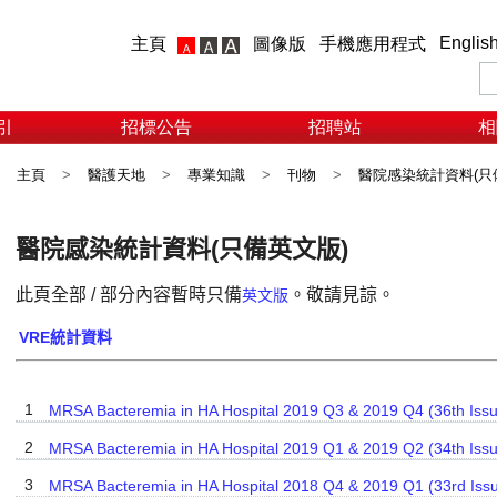
Englis
主頁
圖像版
手機應用程式
引
招標公告
招聘站
相
主頁
>
醫護天地
>
專業知識
>
刊物
>
醫院感染統計資料(只