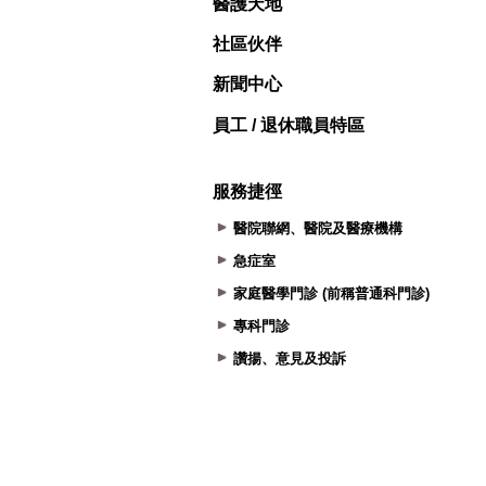
醫護天地
社區伙伴
新聞中心
員工 / 退休職員特區
服務捷徑
醫院聯網、醫院及醫療機構
急症室
家庭醫學門診 (前稱普通科門診)
專科門診
讚揚、意見及投訴