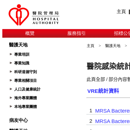
主頁
概覽
服務指引
招標公
醫護天地
主頁
>
醫護天地
>
專業培訓
專業知識
科研道德守則
專業相關項目
人口及健康統計
海外專業團體
本地專業團體
病友中心