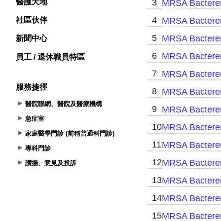
醫護天地
社區伙伴
新聞中心
員工 / 退休職員特區
服務捷徑
醫院聯網、醫院及醫療機構
急症室
家庭醫學門診 (前稱普通科門診)
專科門診
讚揚、意見及投訴