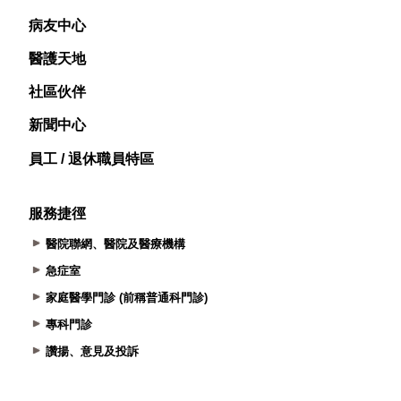
病友中心
醫護天地
社區伙伴
新聞中心
員工 / 退休職員特區
服務捷徑
醫院聯網、醫院及醫療機構
急症室
家庭醫學門診 (前稱普通科門診)
專科門診
讚揚、意見及投訴