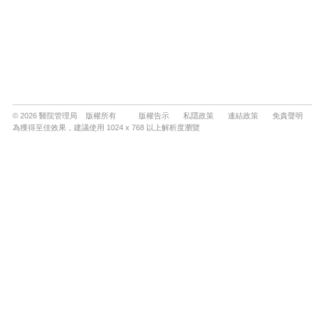
© 2026 醫院管理局 版權所有
版權告示
私隱政策
連結政策
免責聲明
為獲得至佳效果，建議使用 1024 x 768 以上解析度瀏覽