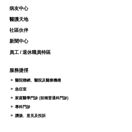
病友中心
醫護天地
社區伙伴
新聞中心
員工 / 退休職員特區
服務捷徑
醫院聯網、醫院及醫療機構
急症室
家庭醫學門診 (前稱普通科門診)
專科門診
讚揚、意見及投訴