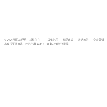
© 2026 醫院管理局 版權所有
版權告示
私隱政策
連結政策
免責聲明
為獲得至佳效果，建議使用 1024 x 768 以上解析度瀏覽