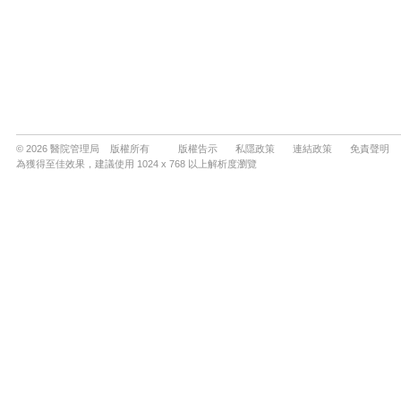
© 2026 醫院管理局 版權所有
版權告示
私隱政策
連結政策
免責聲明
為獲得至佳效果，建議使用 1024 x 768 以上解析度瀏覽