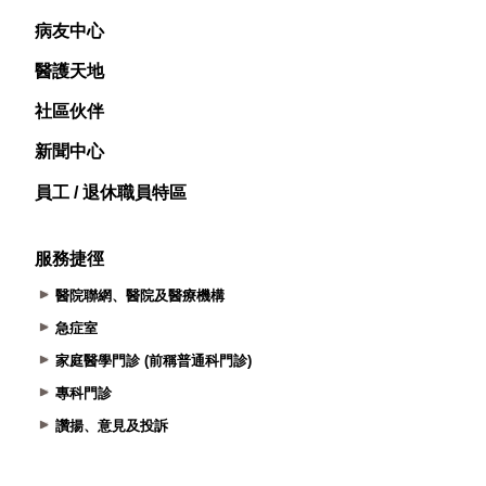
病友中心
醫護天地
社區伙伴
新聞中心
員工 / 退休職員特區
服務捷徑
醫院聯網、醫院及醫療機構
急症室
家庭醫學門診 (前稱普通科門診)
專科門診
讚揚、意見及投訴