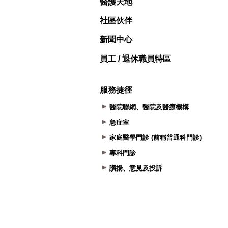
醫護天地
社區伙伴
新聞中心
員工 / 退休職員特區
服務捷徑
醫院聯網、醫院及醫療機構
急症室
家庭醫學門診 (前稱普通科門診)
專科門診
讚揚、意見及投訴