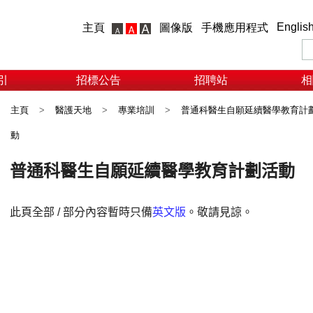
Englis
主頁
圖像版
手機應用程式
引
招標公告
招聘站
相
主頁
>
醫護天地
>
專業培訓
>
普通科醫生自願延續醫學教育計
動