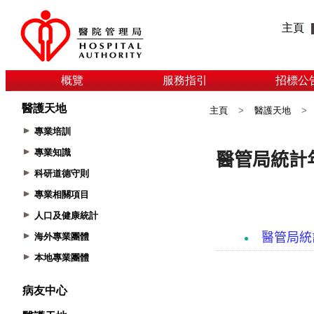
主頁
概覽
服務指引
招標公
醫護天地
主頁
>
醫護天地
>
專業培訓
專業知識
科研道德守則
專業相關項目
人口及健康統計
海外專業團體
本地專業團體
病友中心