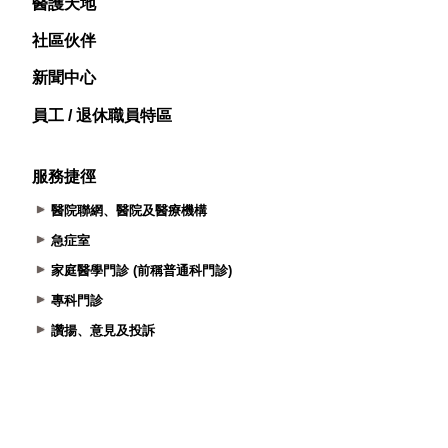
醫護天地
社區伙伴
新聞中心
員工 / 退休職員特區
服務捷徑
醫院聯網、醫院及醫療機構
急症室
家庭醫學門診 (前稱普通科門診)
專科門診
讚揚、意見及投訴