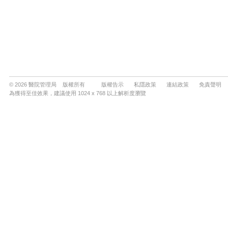
© 2026 醫院管理局 版權所有
版權告示
私隱政策
連結政策
免責聲明
為獲得至佳效果，建議使用 1024 x 768 以上解析度瀏覽