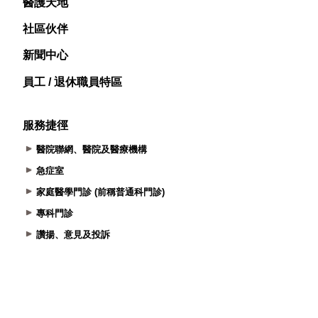
醫護天地
社區伙伴
新聞中心
員工 / 退休職員特區
服務捷徑
醫院聯網、醫院及醫療機構
急症室
家庭醫學門診 (前稱普通科門診)
專科門診
讚揚、意見及投訴