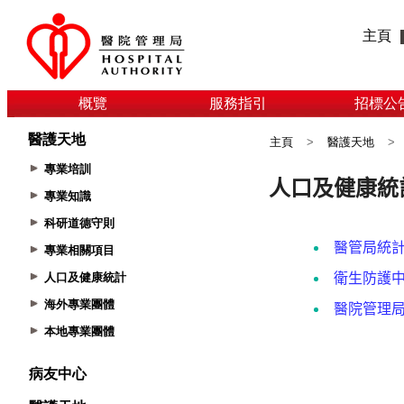
主頁
概覽
服務指引
招標公
醫護天地
主頁
>
醫護天地
>
專業培訓
專業知識
科研道德守則
專業相關項目
人口及健康統計
海外專業團體
本地專業團體
病友中心