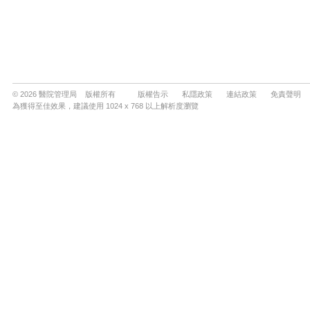
© 2026 醫院管理局 版權所有
版權告示
私隱政策
連結政策
免責聲明
為獲得至佳效果，建議使用 1024 x 768 以上解析度瀏覽