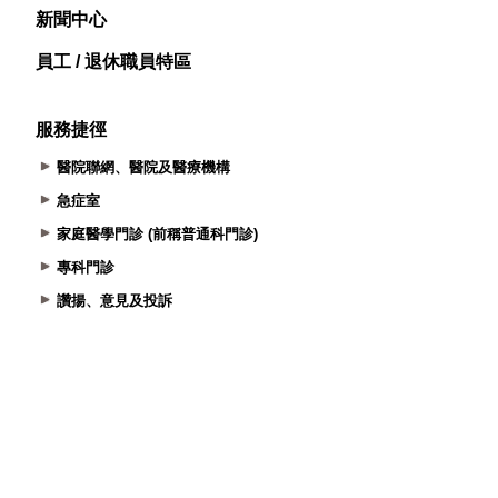
新聞中心
員工 / 退休職員特區
服務捷徑
醫院聯網、醫院及醫療機構
急症室
家庭醫學門診 (前稱普通科門診)
專科門診
讚揚、意見及投訴