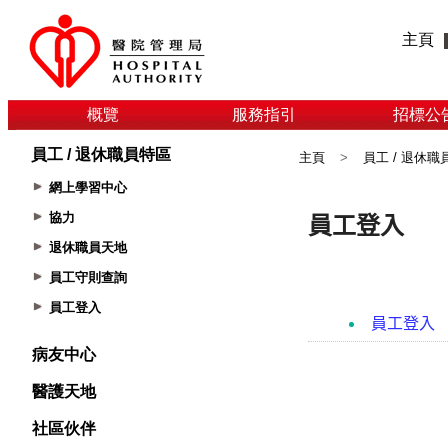
主頁
概覽
服務指引
招標公
員工 / 退休職員特區
主頁
>
員工 / 退休職
網上學習中心
協力
退休職員天地
員工守則查詢
員工登入
病友中心
醫護天地
社區伙伴