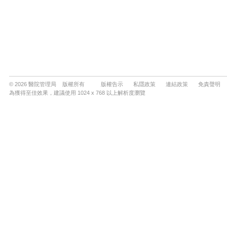
© 2026 醫院管理局 版權所有
版權告示
私隱政策
連結政策
免責聲明
為獲得至佳效果，建議使用 1024 x 768 以上解析度瀏覽