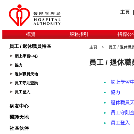
主頁
概覽
服務指引
招標公
員工 / 退休職員特區
主頁
>
員工 / 退休職
網上學習中心
協力
退休職員天地
員工守則查詢
員工登入
病友中心
醫護天地
社區伙伴