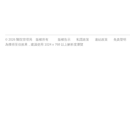
© 2026 醫院管理局 版權所有
版權告示
私隱政策
連結政策
免責聲明
為獲得至佳效果，建議使用 1024 x 768 以上解析度瀏覽