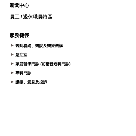
新聞中心
員工 / 退休職員特區
服務捷徑
醫院聯網、醫院及醫療機構
急症室
家庭醫學門診 (前稱普通科門診)
專科門診
讚揚、意見及投訴