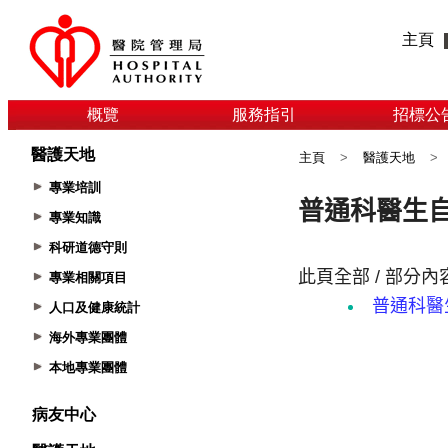
主頁
概覽
服務指引
招標公
醫護天地
主頁
>
醫護天地
>
專業培訓
專業知識
科研道德守則
專業相關項目
人口及健康統計
海外專業團體
本地專業團體
病友中心