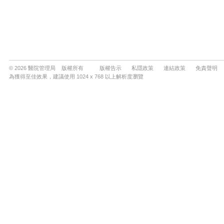
© 2026 醫院管理局 版權所有
版權告示
私隱政策
連結政策
免責聲明
為獲得至佳效果，建議使用 1024 x 768 以上解析度瀏覽