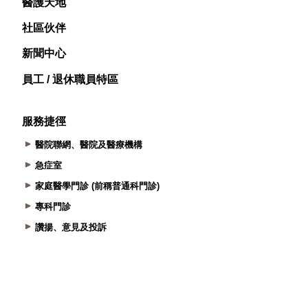
醫護天地
社區伙伴
新聞中心
員工 / 退休職員特區
服務捷徑
醫院聯網、醫院及醫療機構
急症室
家庭醫學門診 (前稱普通科門診)
專科門診
讚揚、意見及投訴