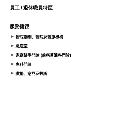
員工 / 退休職員特區
服務捷徑
醫院聯網、醫院及醫療機構
急症室
家庭醫學門診 (前稱普通科門診)
專科門診
讚揚、意見及投訴