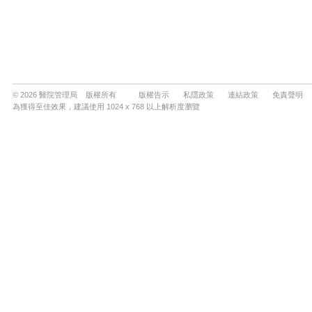
© 2026 醫院管理局 版權所有
版權告示
私隱政策
連結政策
免責聲明
為獲得至佳效果，建議使用 1024 x 768 以上解析度瀏覽