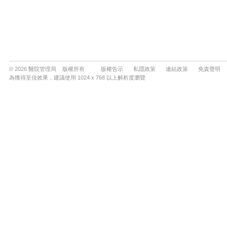
© 2026 醫院管理局 版權所有
版權告示
私隱政策
連結政策
免責聲明
為獲得至佳效果，建議使用 1024 x 768 以上解析度瀏覽