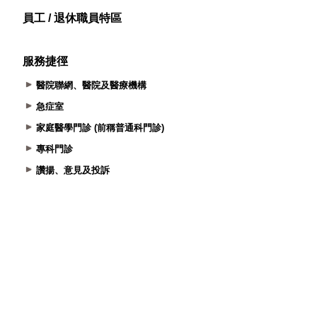
員工 / 退休職員特區
服務捷徑
醫院聯網、醫院及醫療機構
急症室
家庭醫學門診 (前稱普通科門診)
專科門診
讚揚、意見及投訴