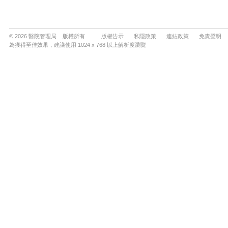
© 2026 醫院管理局 版權所有
版權告示
私隱政策
連結政策
免責聲明
為獲得至佳效果，建議使用 1024 x 768 以上解析度瀏覽