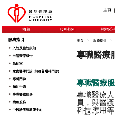
主頁
概覽
服務指引
招標公
服務指引
主頁
>
服務指引
>
入院及住院須知
申請醫療報告
急症室
家庭醫學門診 (前稱普通科門診)
專科門診
預約手術
專職醫療服務
藥劑服務
中醫診所暨教研中心