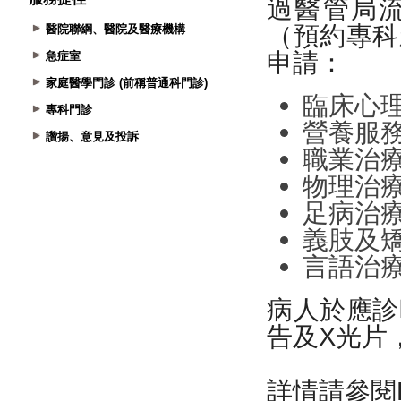
醫院聯網、醫院及醫療機構
急症室
家庭醫學門診 (前稱普通科門診)
專科門診
讚揚、意見及投訴