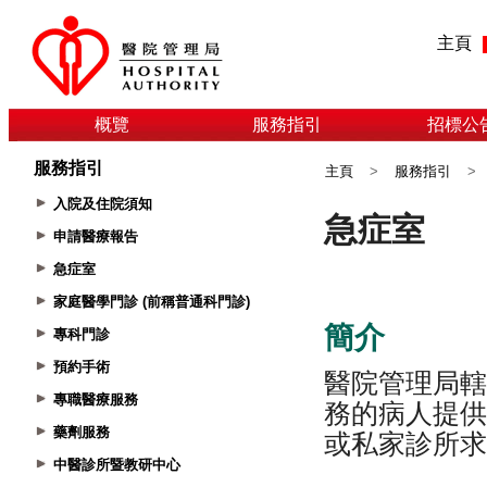
主頁
概覽
服務指引
招標公
服務指引
主頁
>
服務指引
>
入院及住院須知
申請醫療報告
急症室
家庭醫學門診 (前稱普通科門診)
專科門診
預約手術
專職醫療服務
藥劑服務
中醫診所暨教研中心