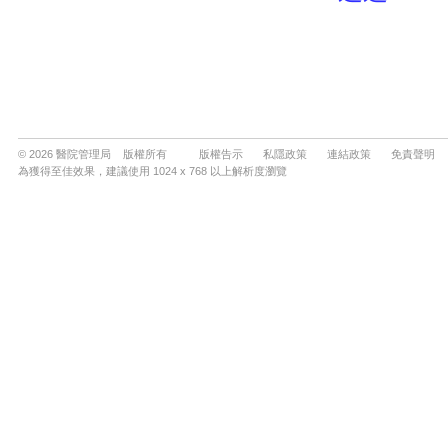
© 2026 醫院管理局 版權所有
版權告示
私隱政策
連結政策
免責聲明
為獲得至佳效果，建議使用 1024 x 768 以上解析度瀏覽