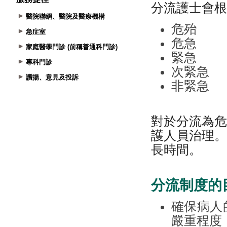
醫院聯網、醫院及醫療機構
急症室
家庭醫學門診 (前稱普通科門診)
專科門診
讚揚、意見及投訴