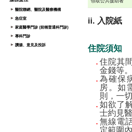
醫院聯網、醫院及醫療機構
急症室
家庭醫學門診 (前稱普通科門診)
專科門診
讚揚、意見及投訴