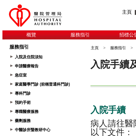
主頁
概覽
服務指引
招標公
服務指引
主頁
>
服務指引
>
入院及住院須知
申請醫療報告
急症室
家庭醫學門診 (前稱普通科門診)
專科門診
預約手術
專職醫療服務
藥劑服務
中醫診所暨教研中心