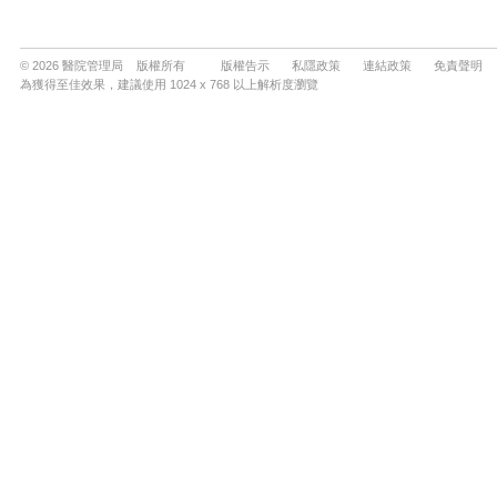
© 2026 醫院管理局 版權所有
版權告示
私隱政策
連結政策
免責聲明
為獲得至佳效果，建議使用 1024 x 768 以上解析度瀏覽