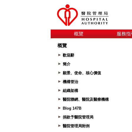
概覽
服務指
概覽
歡迎辭
簡介
願景、使命、核心價值
機構管治
組織架構
醫院聯網、醫院及醫療機構
Blog 147B
捐款予醫院管理局
醫院管理局附例