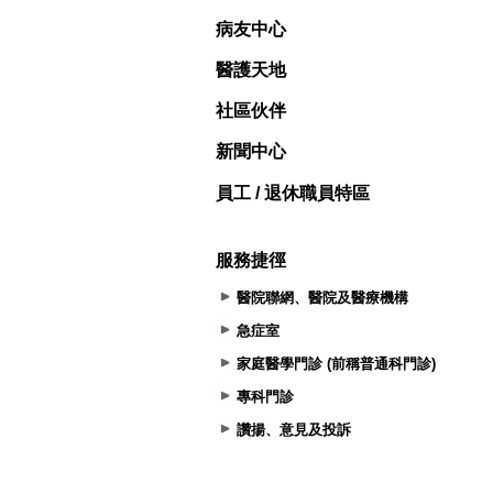
病友中心
醫護天地
社區伙伴
新聞中心
員工 / 退休職員特區
服務捷徑
醫院聯網、醫院及醫療機構
急症室
家庭醫學門診 (前稱普通科門診)
專科門診
讚揚、意見及投訴