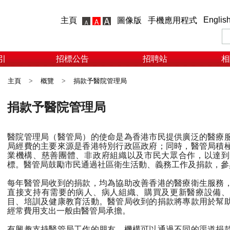
Englis
主頁
圖像版
手機應用程式
引
招標公告
招聘站
相
主頁
>
概覽
>
捐款予醫院管理局