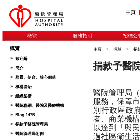
主頁
概覽
服務指引
招標公
概覽
主頁
>
概覽
>
捐
歡迎辭
簡介
願景、使命、核心價值
機構管治
組織架構
醫院聯網、醫院及醫療機構
Blog 147B
捐款予醫院管理局
醫院管理局附例