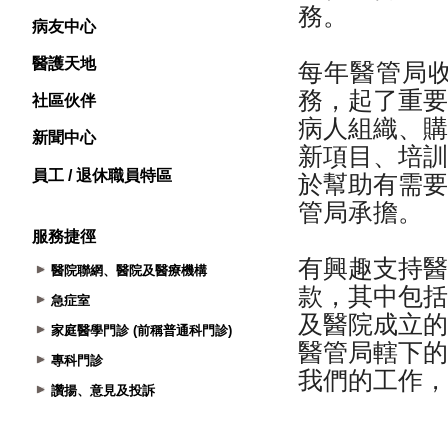
病友中心
醫護天地
社區伙伴
新聞中心
員工 / 退休職員特區
服務捷徑
醫院聯網、醫院及醫療機構
急症室
家庭醫學門診 (前稱普通科門診)
專科門診
讚揚、意見及投訴